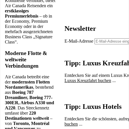
Kontinente verbindet, bietet
Air Canada Reisenden ein
erstklassiges
Premiumerlebnis
– ob in
der Economy, Premium
Economy oder in der
Newsletter
mehrfach ausgezeichneten
Business Class „Signature
E-Mail-Adresse
Class“.
Moderne Flotte &
weltweite
Tipp: Luxus Kreuzfa
Verbindungen
Entdecken Sie auf einem Luxus Kreu
Air Canada betreibt eine
Luxus Kreuzfahrt buchen
...
der
modernsten Flotten
Nordamerikas
, bestehend
aus
Boeing 787
Dreamliner, Boeing 777-
300ER, Airbus A330 und
Tipp: Luxus Hotels
A220
. Das Streckennetz
umfasst über
220
Destinationen weltweit
–
Entdecken Sie die schönsten, aufre
von
Toronto, Montréal
buchen
...
und Vancouver
zu