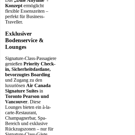
Das
„Dine Anytime“-
Konzept
ermöglicht
flexible Essenszeiten –
perfekt für Business-
Traveller.
Exklusiver
Bodenservice &
Lounges
Signature-Class-Passagiere
genießen
Priority Check-
in, Sicherheitsfastlane,
bevorzugtes Boarding
und Zugang zu den
luxuriösen
Air Canada
Signature Suites
in
Toronto Pearson und
Vancouver
. Diese
Lounges bieten ein à-la-
carte-Restaurant,
Champagnerbar, Spa-
Bereich und exklusive
Rückzugszonen – nur für
Signature-Class-Gäste.