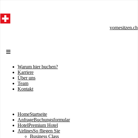
Direkt
zum
Inhalt
vornesitzen.ch
Warum hier buchen?
Sekundärmenü
Karriere
Über uns
Team
Kontakt
Home
Startseite
Hauptnavigation
Anfrage
Buchungsformular
Hotel
Premium Hotel
Airlines
So fliegen Sie
Business Class