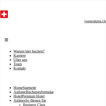
Direkt
zum
Inhalt
vornesitzen.ch
Warum hier buchen?
Sekundärmenü
Karriere
Über uns
Team
Kontakt
Home
Startseite
Hauptnavigation
Anfrage
Buchungsformular
Hotel
Premium Hotel
Airlines
So fliegen Sie
Business Class