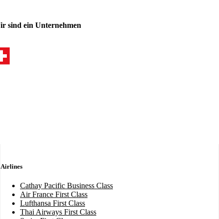
ir sind ein Unternehmen
Airlines
Cathay Pacific Business Class
Air France First Class
Lufthansa First Class
Thai Airways First Class