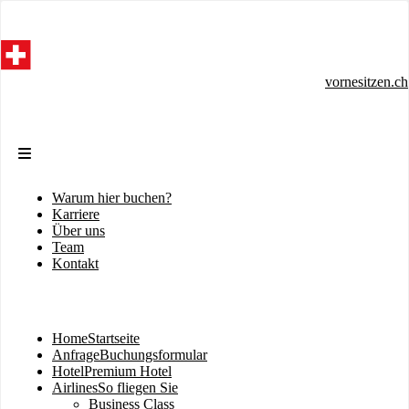
Direkt
zum
Inhalt
vornesitzen.ch
Warum hier buchen?
Sekundärmenü
Karriere
Über uns
Team
Kontakt
Home
Startseite
Hauptnavigation
Anfrage
Buchungsformular
Hotel
Premium Hotel
Airlines
So fliegen Sie
Business Class