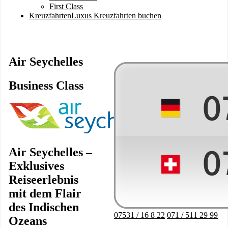
First Class
Kreuzfahrten
Luxus Kreuzfahrten buchen
Air Seychelles
Business Class
Image
Air Seychelles –
Exklusives
Reiseerlebnis
mit dem Flair
des Indischen
07531 / 16 8 22
071 / 511 29 99
Ozeans