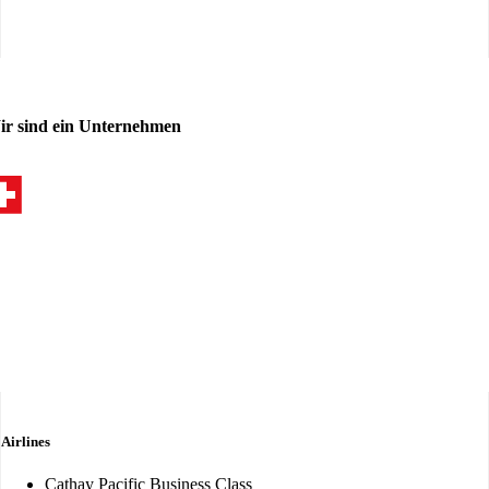
ir sind ein Unternehmen
Airlines
Cathay Pacific Business Class