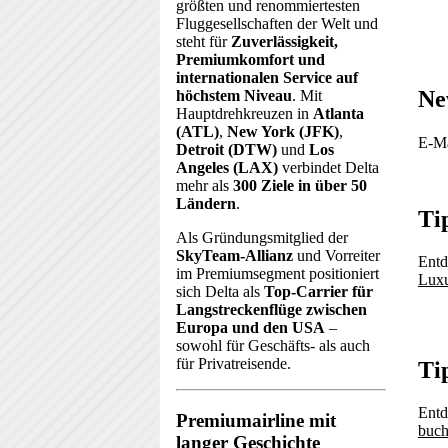
größten und renommiertesten
Fluggesellschaften der Welt und
steht für
Zuverlässigkeit,
Premiumkomfort und
internationalen Service auf
Ne
höchstem Niveau
. Mit
Hauptdrehkreuzen in
Atlanta
(ATL)
,
New York (JFK)
,
E-Ma
Detroit (DTW)
und
Los
Angeles (LAX)
verbindet Delta
mehr als
300 Ziele in über 50
Ländern
.
Ti
Als Gründungsmitglied der
SkyTeam-Allianz
und Vorreiter
Entd
im Premiumsegment positioniert
Luxu
sich Delta als
Top-Carrier für
Langstreckenflüge zwischen
Europa und den USA
–
sowohl für Geschäfts- als auch
für Privatreisende.
Ti
Entd
Premiumairline mit
buc
langer Geschichte