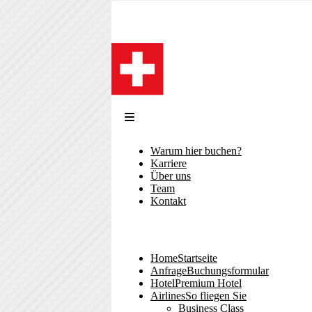
Direkt
zum
Inhalt
Warum hier buchen?
Sekundärmenü
Karriere
Über uns
Team
Kontakt
Home
Startseite
Hauptnavigation
Anfrage
Buchungsformular
Hotel
Premium Hotel
Airlines
So fliegen Sie
Business Class