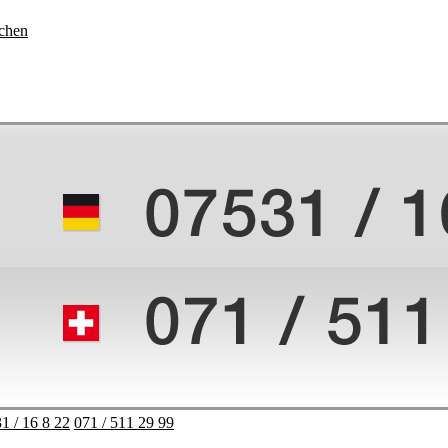
chen
1 / 16 8 22
071 / 511 29 99