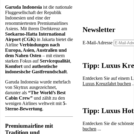
Garuda Indonesia
ist die nationale
Fluggesellschaft der Republik
Indonesien und eine der
renommiertesten Premiumairlines
Newsletter
Asiens. Mit ihrem Drehkreuz am
Soekarno-Hatta International
Airport (CGK)
in Jakarta bietet die
E-Mail-Adresse
Airline
Verbindungen nach
Europa, Asien, Australien und
dem Nahen Osten
– mit einem
starken Fokus auf
Servicequalität
,
Tipp: Luxus Kre
Komfort
und
authentische
indonesische Gastfreundschaft
.
Entdecken Sie auf einem Lu
Garuda Indonesia wurde mehrfach
Luxus Kreuzfahrt buchen
.
von Skytrax ausgezeichnet,
darunter als
“The World’s Best
Cabin Crew”
und zählt zu den
wenigen Airlines weltweit mit
5-
Sterne-Bewertung
.
Tipp: Luxus Hot
Entdecken Sie die schönste
Premiumairline mit
buchen
...
Tradition und