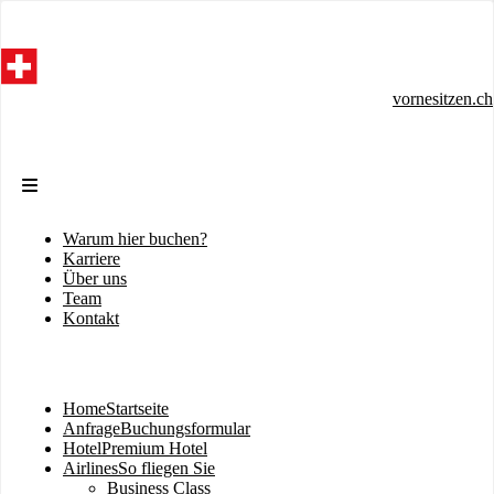
Direkt
zum
Inhalt
vornesitzen.ch
Warum hier buchen?
Sekundärmenü
Karriere
Über uns
Team
Kontakt
Home
Startseite
Hauptnavigation
Anfrage
Buchungsformular
Hotel
Premium Hotel
Airlines
So fliegen Sie
Business Class