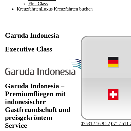
First Class
Kreuzfahrten
Luxus Kreuzfahrten buchen
Garuda Indonesia
Executive Class
Image
Garuda Indonesia –
Premiumfliegen mit
indonesischer
Gastfreundschaft und
preisgekröntem
07531 / 16 8 22
071 / 511 
Service