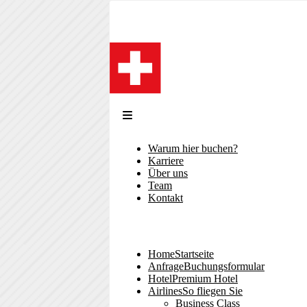
Direkt
zum
Inhalt
Warum hier buchen?
Sekundärmenü
Karriere
Über uns
Team
Kontakt
Home
Startseite
Hauptnavigation
Anfrage
Buchungsformular
Hotel
Premium Hotel
Airlines
So fliegen Sie
Business Class