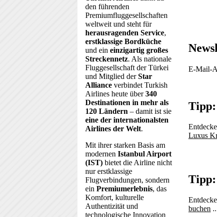
den führenden
Premiumfluggesellschaften
weltweit und steht für
herausragenden Service
,
erstklassige Bordküche
Newsl
und ein
einzigartig großes
Streckennetz
. Als nationale
Fluggesellschaft der Türkei
E-Mail-A
und Mitglied der
Star
Alliance
verbindet Turkish
Airlines heute über
340
Destinationen in mehr als
Tipp:
120 Ländern
– damit ist sie
eine der internationalsten
Entdecken
Airlines der Welt
.
Luxus Kr
Mit ihrer starken Basis am
modernen
Istanbul Airport
(IST)
bietet die Airline nicht
nur erstklassige
Tipp:
Flugverbindungen, sondern
ein
Premiumerlebnis
, das
Komfort, kulturelle
Entdecke
Authentizität und
buchen
..
technologische Innovation