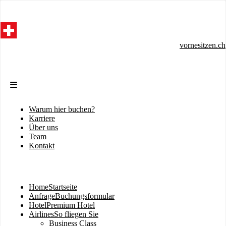
Direkt
zum
Inhalt
vornesitzen.ch
Warum hier buchen?
Sekundärmenü
Karriere
Über uns
Team
Kontakt
Home
Startseite
Hauptnavigation
Anfrage
Buchungsformular
Hotel
Premium Hotel
Airlines
So fliegen Sie
Business Class