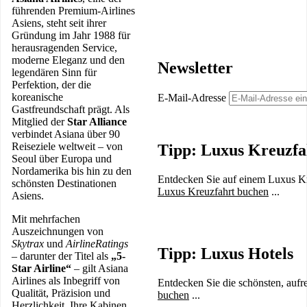
führenden Premium-Airlines
Asiens, steht seit ihrer
Gründung im Jahr 1988 für
herausragenden Service,
moderne Eleganz und den
Newsletter
legendären Sinn für
Perfektion, der die
koreanische
E-Mail-Adresse
Gastfreundschaft prägt. Als
Mitglied der
Star Alliance
verbindet Asiana über 90
Reiseziele weltweit – von
Tipp: Luxus Kreuzfa
Seoul über Europa und
Nordamerika bis hin zu den
Entdecken Sie auf einem Luxus Kre
schönsten Destinationen
Luxus Kreuzfahrt buchen
...
Asiens.
Mit mehrfachen
Auszeichnungen von
Skytrax
und
AirlineRatings
Tipp: Luxus Hotels
– darunter der Titel als
„5-
Star Airline“
– gilt Asiana
Airlines als Inbegriff von
Entdecken Sie die schönsten, aufr
Qualität, Präzision und
buchen
...
Herzlichkeit. Ihre Kabinen