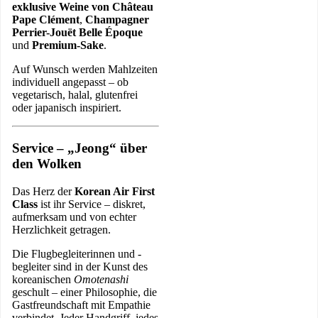
exklusive Weine von Château
Pape Clément
,
Champagner
Perrier-Jouët Belle Époque
und
Premium-Sake
.
Auf Wunsch werden Mahlzeiten
individuell angepasst – ob
vegetarisch, halal, glutenfrei
oder japanisch inspiriert.
Service – „Jeong“ über
den Wolken
Das Herz der
Korean Air First
Class
ist ihr Service – diskret,
aufmerksam und von echter
Herzlichkeit getragen.
Die Flugbegleiterinnen und -
begleiter sind in der Kunst des
koreanischen
Omotenashi
geschult – einer Philosophie, die
Gastfreundschaft mit Empathie
verbindet. Jeder Handgriff, jedes