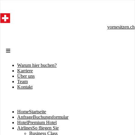
Direkt
zum
Inhalt
vornesitzen.ch
Warum hier buchen?
Sekundärmenü
Karriere
Über uns
Team
Kontakt
Home
Startseite
Hauptnavigation
Anfrage
Buchungsformular
Hotel
Premium Hotel
Airlines
So fliegen Sie
Business Class