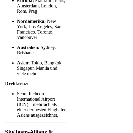
Europa:
Frankfurt, Paris,
Amsterdam, London,
Rom, Prag
Nordamerika:
New
York, Los Angeles, San
Francisco, Toronto,
Vancouver
Australien:
Sydney,
Brisbane
Asien:
Tokio, Bangkok,
Singapur, Manila und
viele mehr
Drehkreuz:
Seoul Incheon
International Airport
(ICN) – mehrfach als
einer der besten Flughäfen
Asiens ausgezeichnet.
SkyTeam-Allianz &